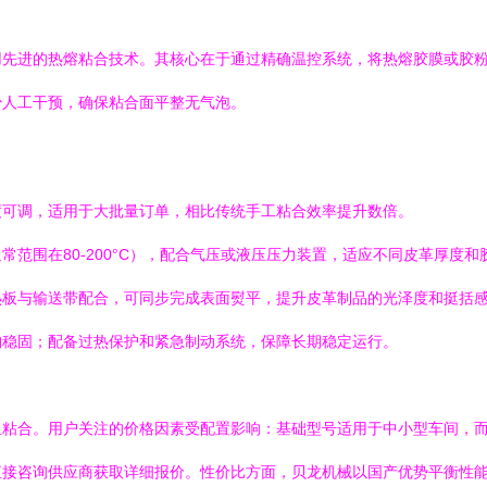
用先进的热熔粘合技术。其核心在于通过精确温控系统，将热熔胶膜或胶
少人工干预，确保粘合面平整无气泡。
度可调，适用于大批量订单，相比传统手工粘合效率提升数倍。
常范围在80-200°C），配合气压或液压压力装置，适应不同皮革厚度
热板与输送带配合，可同步完成表面熨平，提升皮革制品的光泽度和挺括
构稳固；配备过热保护和紧急制动系统，保障长期稳定运行。
里粘合。用户关注的价格因素受配置影响：基础型号适用于中小型车间，
直接咨询供应商获取详细报价。性价比方面，贝龙机械以国产优势平衡性