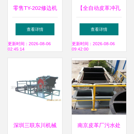
零售TY-202修边机
【全自动皮革冲孔
用于鞋面鞋底橡胶
机械式皮革冲孔 日
查看详情
查看详情
皮革EVA PU PVC
本技术 野田制造】
更新时间：2026-08-06
更新时间：2026-08-06
02:45:14
09:42:00
毛边的修剪图片_
价格,厂家,图片,其
高清图_细节图-东
他非织造机械,东莞
莞市汇乔机械 -
市野田自动化设备-
深圳三联东川机械
南京皮革厂污水处