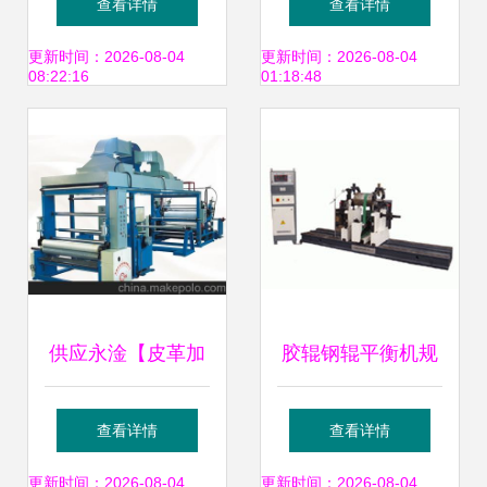
查看详情
查看详情
艺品激光雕刻机、
_冲孔机批发_浙江
革起光机价格、图
更新时间：2026-08-04
更新时间：2026-08-04
08:22:16
01:18:48
山东自动送料激光
宁波市冲孔机供应
片、详情,上一比多
切割机、山东有机
商-到搜了网冲孔机
_一比多产品库
玻璃激光雕刻机、
产品频道
山东纸制品激光雕
刻机、济南汽车座
供应永淦【皮革加
胶辊钢辊平衡机规
套切割机、皮革激
工机械】人造革改
格型号及价格 平衡
查看详情
查看详情
光切割机、
色机【人造革压花
机 动平衡机 平衡
更新时间：2026-08-04
更新时间：2026-08-04