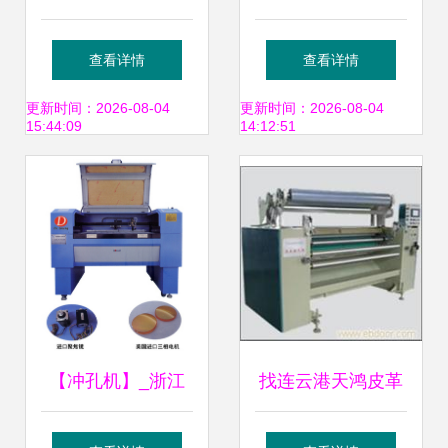
机-东莞市道滘曾氏
品优 价格低 售后
查看详情
查看详情
皮革机械加工店-东
贴心-济南星凯机械
更新时间：2026-08-04
更新时间：2026-08-04
15:44:09
14:12:51
莞市国际商贸平台
设备提供山东雕刻
机厂家产品优 价格
低 售后贴心的相关
介绍、产品、服
【冲孔机】_浙江
找连云港天鸿皮革
务、图片、价格工
宁波市冲孔机价格
机械的连云港人造